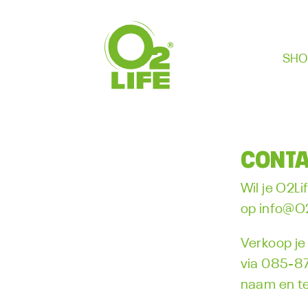
SHO
CONTA
Wil je O2Li
op
info@O2
Verkoop je
via 085-87
naam en t