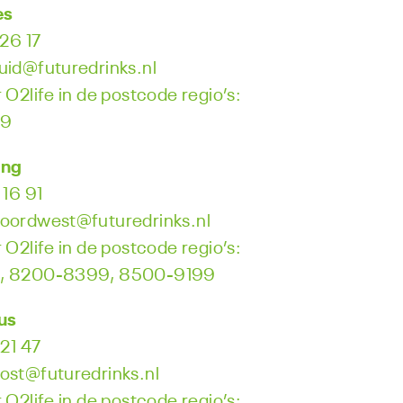
es
 26 17
uid@futuredrinks.nl
 O2life in de postcode regio’s:
99
ing
 16 91
oordwest@futuredrinks.nl
 O2life in de postcode regio’s:
, 8200-8399, 8500-9199
us
 21 47
ost@futuredrinks.nl
 O2life in de postcode regio’s: