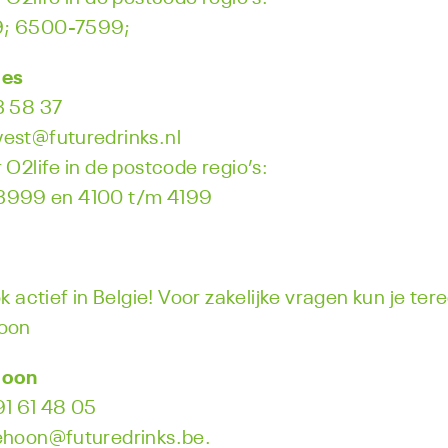
; 6500-7599;
des
3 58 37
est@futuredrinks.nl
 O2life in de postcode regio’s:
3999 en 4100 t/m 4199
ok actief in Belgie! Voor zakelijke vragen kun je tere
Hoon
Hoon
91 61 48 05
ehoon@futuredrinks.be.