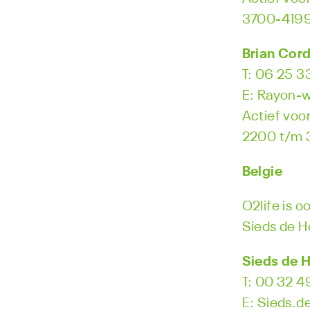
3700-4199
Brian Cor
T: 06 25 3
E: Rayon-w
Actief voor
2200 t/m 
Belgie
O2life is o
Sieds de 
Sieds de 
T: 00 32 4
E: Sieds.d