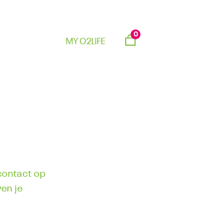
0
MY O2LIFE
 contact op
en je