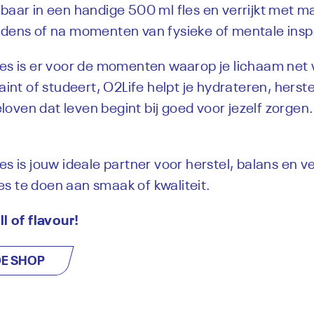
gbaar in een handige 500 ml fles en verrijkt met 
jdens of na momenten van fysieke of mentale ins
tes is er voor de momenten waarop je lichaam net 
raint of studeert, O2Life helpt je hydrateren, herst
oven dat leven begint bij goed voor jezelf zorgen. 
es is jouw ideale partner voor herstel, balans en ve
s te doen aan smaak of kwaliteit.
ll of flavour!
 DE SHOP