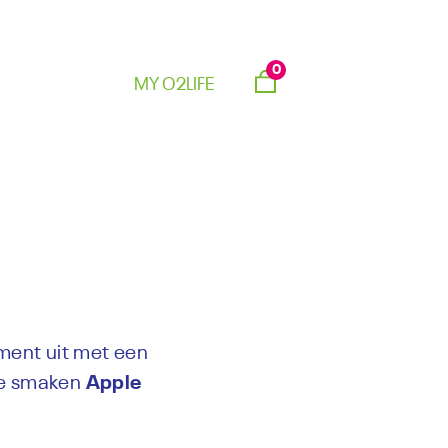
0
MY O2LIFE
iment uit met een
sse smaken
Apple