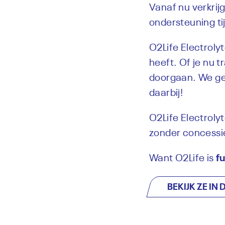
Vanaf nu verkrij
ondersteuning ti
O2Life Electroly
heeft. Of je nu t
doorgaan. We gel
daarbij!
O2Life Electrolyt
zonder concessie
Want O2Life is
fu
BEKIJK ZE IN