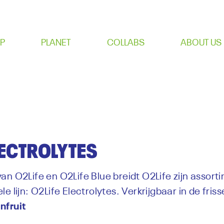
P
PLANET
COLLABS
ABOUT US
LECTROLYTES
an O2Life en O2Life Blue breidt O2Life zijn assort
e lijn: O2Life Electrolytes. Verkrijgbaar in de fri
nfruit