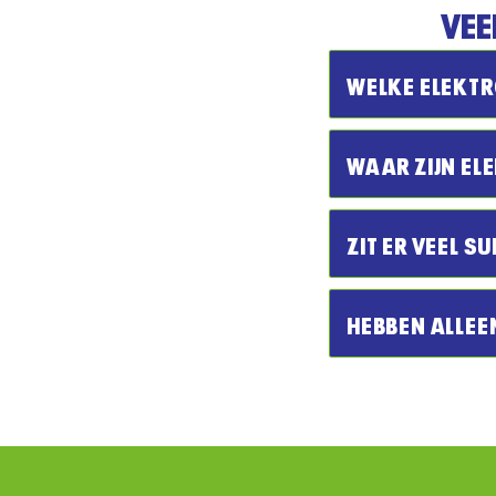
VEE
WELKE ELEKTRO
WAAR ZIJN EL
ZIT ER VEEL SU
HEBBEN ALLEE