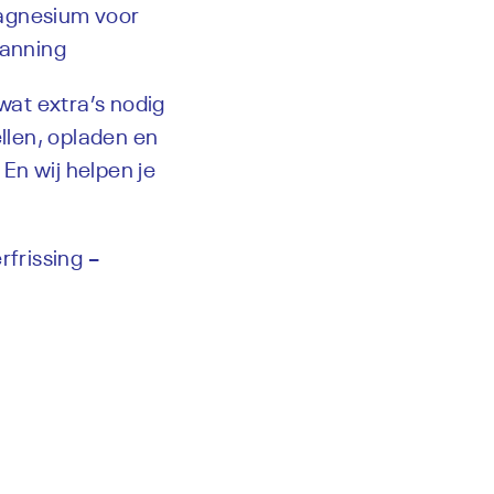
magnesium voor
panning
wat extra’s nodig
ellen, opladen en
En wij helpen je
rfrissing –