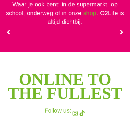
Waar je ook bent: in de supermarkt, op
school, onderweg of in onze
shop
. O2Life is
altijd dichtbij.
ONLINE TO
THE FULLEST
Follow us:
Instagram
TikTok