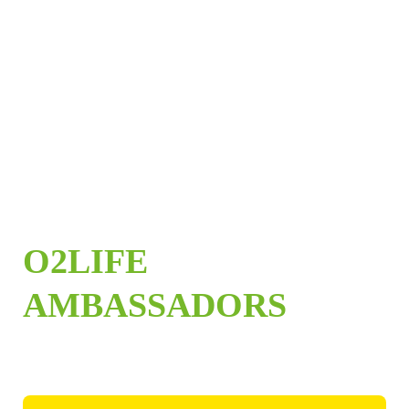
En precies dat is waar O2Life voor staat.
En dat voel je tot in ons DNA.
LEARN MORE
O2LIFE
AMBASSADORS