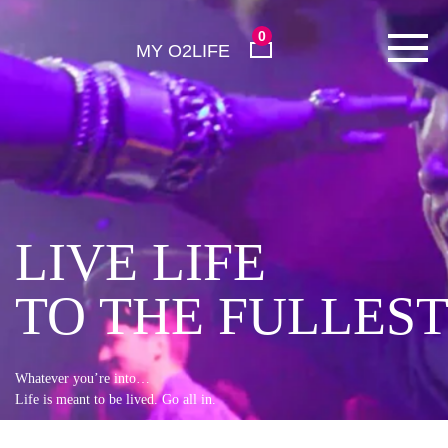
0
MY O2LIFE
LIVE LIFE
TO THE FULLES
Whatever you’re into…
Life is meant to be lived. Go all in.