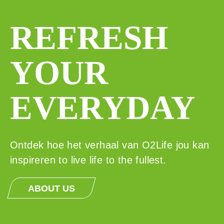
REFRESH
YOUR
EVERYDAY
Ontdek hoe het verhaal van O2Life jou kan
inspireren to live life to the fullest.
ABOUT US
ADDED
VARIETY
EASY