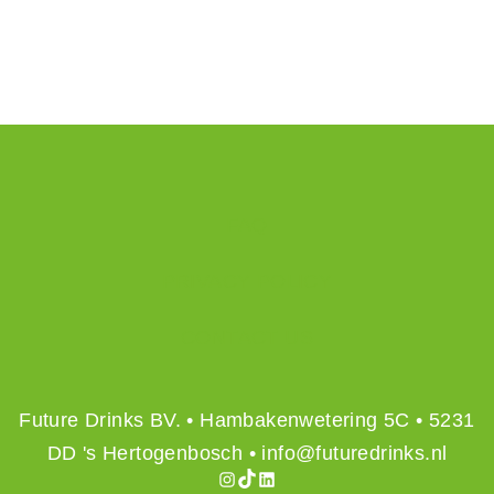
FAQ
PRIVACY POLICY
CONTACT US
Future Drinks BV. • Hambakenwetering 5C • 5231
DD 's Hertogenbosch • info@futuredrinks.nl
Instagram
TikTok
LinkedIn